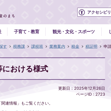
アクセシビリ
祉
子育て・教育
観光・文化・スポーツ
探す
税務課
課税班
業務案内
税金
税証明
申
等における様式
更新日：2025年12月26日
ページID :
2723
「関連情報」もご覧ください。