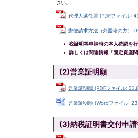
さい。
代理人選任届 (PDFファイル: 404
郵便請求方法（外国籍の方） (PDF
税証明等申請時の本人確認を
詳しくは関連情報「固定資産
(2)営業証明願
営業証明願 (PDFファイル: 52.8
営業証明願 (Wordファイル: 23.
(3)納税証明書交付申