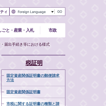
ティ
GO
しごと・産業・入札
市政
請・届出手続き等における様式
税証明
固定資産関係証明書の郵便請求
方法
固定資産関係証明書
市税に関する証明書の種類と請