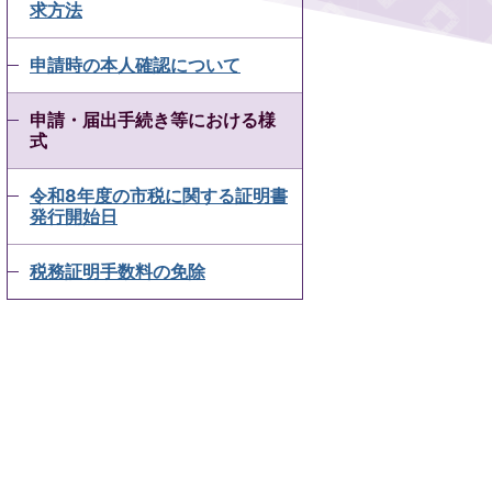
求方法
申請時の本人確認について
申請・届出手続き等における様
式
令和8年度の市税に関する証明書
発行開始日
税務証明手数料の免除