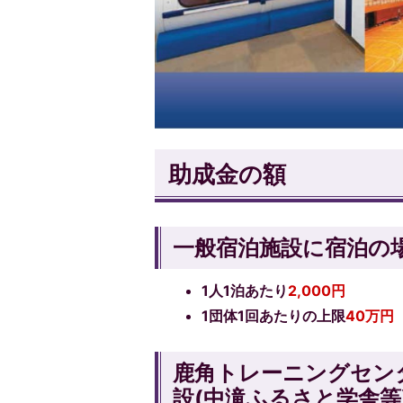
助成金の額
一般宿泊施設に宿泊の
1人1泊あたり
2,000円
1団体1回あたりの上限
40万円
鹿角トレーニングセン
設(中滝ふるさと学舎等