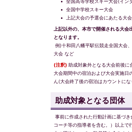
全国高等学校スキー大会(イン
全国中学校スキー大会
上記大会の予選会にあたる大会
上記以外の、本市で開催される大会
となります。
例)十和田八幡平駅伝競走全国大会
大会 など
(注釈)
助成対象外となる大会前後に
大会期間中の宿泊および大会実施日
ん(大会終了後の宿泊はカウントにな
助成対象となる団体
事前に作成された行動計画に基づき
コーチ等の指導者を含む。）以上で行