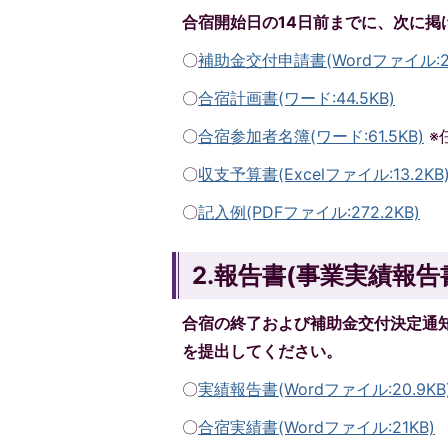
合宿開始日の14日前までに、次に掲
〇
補助金交付申請書(Wordファイル:23
〇
合宿計画書(ワード:44.5KB)
〇
合宿参加者名簿(ワード:61.5KB)
※
〇
収支予算書(Excelファイル:13.2KB
〇
記入例(PDFファイル:272.2KB)
2.報告書(事業実績報告
合宿の終了および補助金交付決定通知
を提出してください。
〇
実績報告書(Wordファイル:20.9KB
〇
合宿実績書(Wordファイル:21KB)