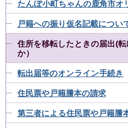
土曜日・日曜日・祝日や夜間
たんぽ小町ちゃんの鹿角市オ
生届・死亡届・婚姻届・離婚
戸籍への振り仮名記載につい
ができますか。
住所を移転したときの届出(転
か）
出生届の手続方法について
転出届等のオンライン手続き
出生届はいつまでに届出を
住民票や戸籍謄本の請求
婚姻届の手続方法について
第三者による住民票や戸籍謄