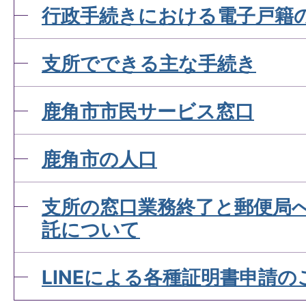
行政手続きにおける電子戸籍
裁判により離婚した場合の
支所でできる主な手続き
てください。
鹿角市市民サービス窓口
離婚届の手続方法について
鹿角市の人口
支所の窓口業務終了と郵便局
死亡届の手続方法について
託について
死亡届はいつまでに届出を
LINEによる各種証明書申請の