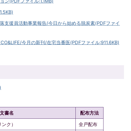
ン(PDFファイル:1.1MB)
.5KB)
/集落支援員活動事業報告/今日から始める脱炭素(PDFファイ
O&LIFE/今月の新刊/在宅当番医(PDFファイル:911.6KB)
)
文書名
配布方法
リンク）
全戸配布