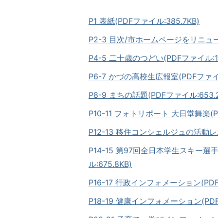
P1 表紙(PDFファイル:385.7KB)
P2-3 目次/市ホームページをリニュー
P4-5 二十歳のつどい(PDFファイル:1.
P6-7 かづの高校生広報室(PDFファイル
P8-9 まちの話題(PDFファイル:653.2
P10-11 フォトリポート 大日堂舞楽(PD
P12-13 移住コンシェルジュの活動レ
P14-15 第97回全日本学生スキー
ル:675.8KB)
P16-17 行政インフォメーション(PDFフ
P18-19 健康インフォメーション(PDFフ