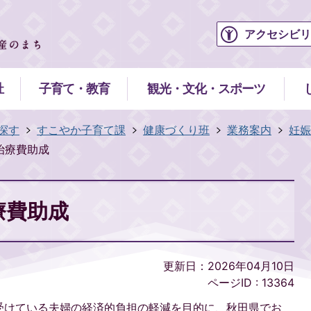
アクセシビリ
祉
子育て・教育
観光・文化・スポーツ
探す
すこやか子育て課
健康づくり班
業務案内
妊娠
治療費助成
療費助成
更新日：2026年04月10日
ページID :
13364
受けている夫婦の経済的負担の軽減を目的に、秋田県でお