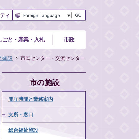
ティ
GO
しごと・産業・入札
市政
の施設
市民センター・交流センター
市の施設
開庁時間と業務案内
支所・窓口
総合福祉施設