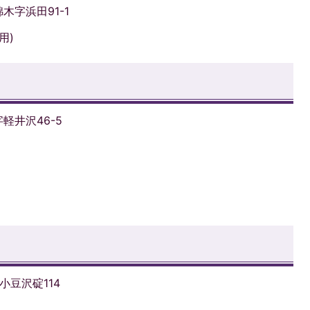
木字浜田91-1
用)
字軽井沢46-5
小豆沢碇114