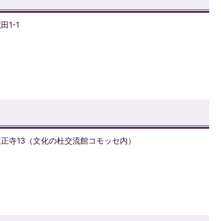
田1-1
字八正寺13（文化の杜交流館コモッセ内）