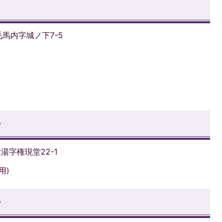
毛馬内字城ノ下7-5
ー
大湯字権現堂22-1
用)
ー