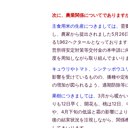
次に、農業関係についてであります
主食用米の生産につきましては、
需
し、農家から提出されました5月26
る1,962ヘクタールとなっており
営所得安定対策等交付金の本申請に
度を周知しながら取り組んでまいり
キュウリやトマト、シンテッポウユ
影響を受けているものの、播種や定
の増加が図られるよう、適期防除等
果樹につきましては、
3月から暖か
りも12日早く、開花も、桃は12日
や、4月下旬の低温と霜の影響によ
後の結実状況を注視しながら、関係
してまいります。