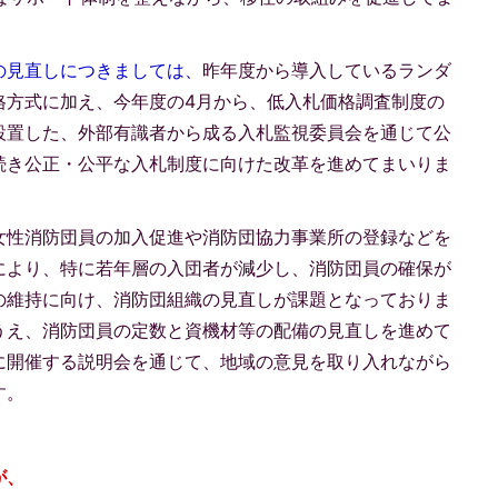
の見直しにつきましては、
昨年度から導入しているランダ
格方式に加え、今年度の4月から、低入札価格調査制度の
設置した、外部有識者から成る入札監視委員会を通じて公
続き公正・公平な入札制度に向けた改革を進めてまいりま
女性消防団員の加入促進や消防団協力事業所の登録などを
により、特に若年層の入団者が減少し、消防団員の確保が
の維持に向け、消防団組織の見直しが課題となっておりま
うえ、消防団員の定数と資機材等の配備の見直しを進めて
に開催する説明会を通じて、地域の意見を取り入れながら
す。
が、