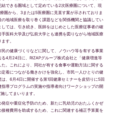
完結できる圏域として定めている2次医療圏について、現
療圏から、3または5医療圏に見直す案が示されておりま
後の地域医療を取り巻く課題などを関係機関と協議してい
ましては、引き続き、医師をはじめとした医療従事者の確
岩手医科大学及び弘前大学とも連携を図りながら地域医療
ります。
市民の健康づくりなどに関して、ノウハウ等を有する事業
る4月24日に、RIZAPグループ株式会社と「健康増進等
した。これにより、同社が有する食事や運動方法に関する
の定着につながる働きかけを強化し、市民一人ひとりの健
は、6月4日に開催する第1回健康セミナーを皮切りに5回
健指導プログラムの実施や指導者向けワークショップの開
実施してまいります。
の発症や重症化予防のため、新たに乳幼児のおたふくかぜ
の接種費用を助成するため、これに関連する補正予算案を