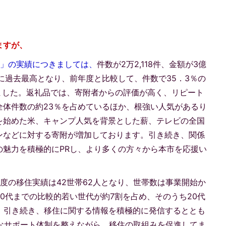
ますが、
附」の実績につきましては、
件数が2万2,118件、金額が3億
額ともに過去最高となり、前年度と比較して、件数で35．3％の
ました。返礼品では、寄附者からの評価が高く、リピート
全体件数の約23％を占めているほか、根強い人気があるり
を始めた米、キャンプ人気を背景とした薪、テレビの全国
ンなどに対する寄附が増加しております。引き続き、関係
の魅力を積極的にPRし、より多くの方々から本市を応援い
。
年度の移住実績は42世帯62人となり、世帯数は事業開始か
0代までの比較的若い世代が約7割を占め、そのうち20代
す。引き続き、移住に関する情報を積極的に発信するととも
かなサポート体制を整えながら、移住の取組みを促進してま