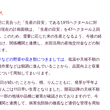
が、
要に見合った「生産の目安」である1,915ヘクタールに対
日現在の計画面積は、「生産の目安」を47ヘクタール上回
ます。このため、需要に応じた米の生産となるよう、今後の経
向け、関係機関と連携し、水田活用の産地交付金などの制
ます。
リなどの野菜や花き類につきましては、
低温や天候不順の
植作業などは順調に進んでいることから、品質向上と収量
について周知してまいります。
い日が続いたことから、桃、りんごともに、発芽が平年よ
、りんごは11日早い生育となりました。開花以降の天候不順
り一部の地域や品種に被害が確認されておりますので、今
機関と連携して、病害虫防除の徹底など適切な管理を周知