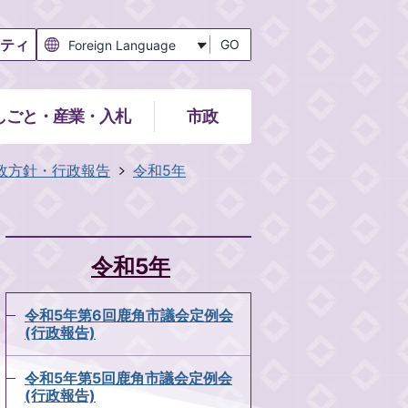
ティ
GO
しごと・産業・入札
市政
政方針・行政報告
令和5年
令和5年
令和5年第6回鹿角市議会定例会
(行政報告)
令和5年第5回鹿角市議会定例会
(行政報告)