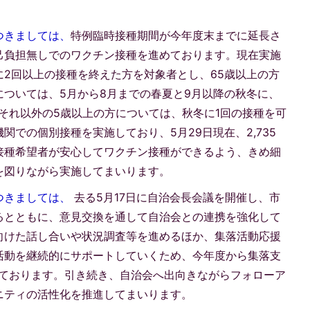
つきましては、
特例臨時接種期間が今年度末までに延長さ
己負担無しでのワクチン接種を進めております。現在実施
2回以上の接種を終えた方を対象者とし、65歳以上の方
ついては、5月から8月までの春夏と9月以降の秋冬に、
それ以外の5歳以上の方については、秋冬に1回の接種を可
での個別接種を実施しており、5月29日現在、2,735
接種希望者が安心してワクチン接種ができるよう、きめ細
を図りながら実施してまいります。
つきましては、
去る5月17日に自治会長会議を開催し、市
るとともに、意見交換を通して自治会との連携を強化して
向けた話し合いや状況調査等を進めるほか、集落活動応援
活動を継続的にサポートしていくため、今年度から集落支
しております。引き続き、自治会へ出向きながらフォローア
ニティの活性化を推進してまいります。