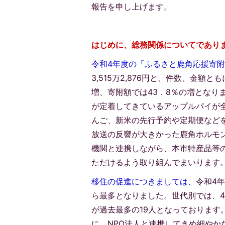
報告を申し上げます。
はじめに、総務関係についてであり
令和4年度の「ふるさと鹿角応援寄
3,515万2,876円と、件数、金
増、寄附額では43．8％の増となり
が定着してきているアップルパイが
んご、新米の先行予約や定期便など
放送の反響が大きかった鹿角ホルモ
機関と連携しながら、本市特産品等
ただけるよう取り組んでまいります
移住の促進につきましては、
令和4
ら最多となりました。世代別では、4
が過去最多の19人となっておりま
に、NPO法人と連携してきめ細や