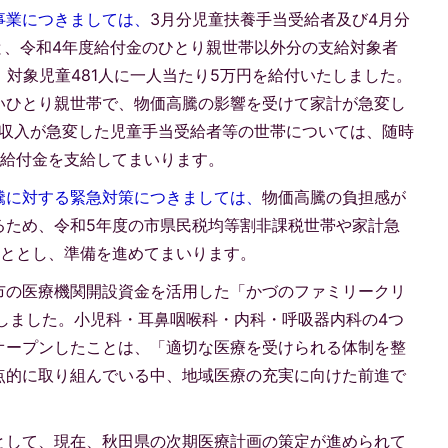
事業につきましては、
3月分児童扶養手当受給者及び4月分
と、令和4年度給付金のひとり親世帯以外分の支給対象者
、対象児童481人に一人当たり5万円を給付いたしました。
いひとり親世帯で、物価高騰の影響を受けて家計が急変し
の収入が急変した児童手当受給者等の世帯については、随時
の給付金を支給してまいります。
騰に対する緊急対策につきましては、
物価高騰の負担感が
るため、令和5年度の市県民税均等割非課税世帯や家計急
こととし、準備を進めてまいります。
市の医療機関開設資金を活用した「かづのファミリークリ
しました。小児科・耳鼻咽喉科・内科・呼吸器内科の4つ
オープンしたことは、「適切な医療を受けられる体制を整
点的に取り組んでいる中、地域医療の充実に向けた前進で
として、現在、秋田県の次期医療計画の策定が進められて