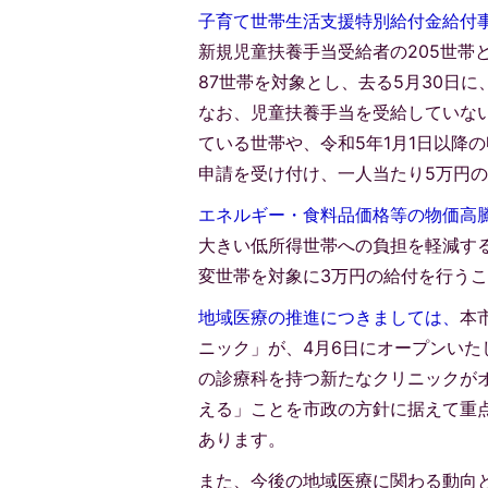
子育て世帯生活支援特別給付金給付
新規児童扶養手当受給者の205世帯
87世帯を対象とし、去る5月30日に
なお、児童扶養手当を受給していな
ている世帯や、令和5年1月1日以降
申請を受け付け、一人当たり5万円
エネルギー・食料品価格等の物価高
大きい低所得世帯への負担を軽減す
変世帯を対象に3万円の給付を行う
地域医療の推進につきましては、
本
ニック」が、4月6日にオープンいた
の診療科を持つ新たなクリニックが
える」ことを市政の方針に据えて重
あります。
また、今後の地域医療に関わる動向