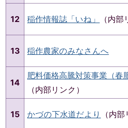
12
稲作情報誌「いね」
（内部
13
稲作農家のみなさんへ
肥料価格高騰対策事業（春
14
（内部リンク）
15
かづの下水道だより
（内部