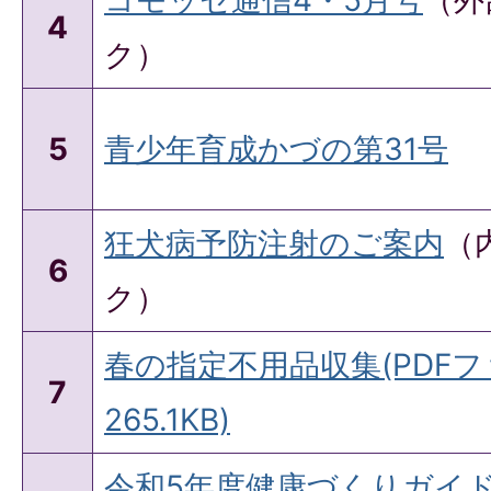
4
ク）
5
青少年育成かづの第31号
狂犬病予防注射のご案内
（
6
ク）
春の指定不用品収集(PDFフ
7
265.1KB)
令和5年度健康づくりガイド(