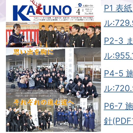
P1 表
ル:729.
P2-3
ル:955.
P4-5
ル:720.
P6-7
針(PDF