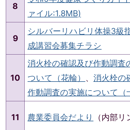
8
ァイル:1.8MB)
シルバーリハビリ体操3級
9
成講習会募集チラシ
消火栓の確認及び作動調査
10
ついて（花輪）
、
消火栓の
作動調査の実施について（
11
農業委員会だより
（内部リ