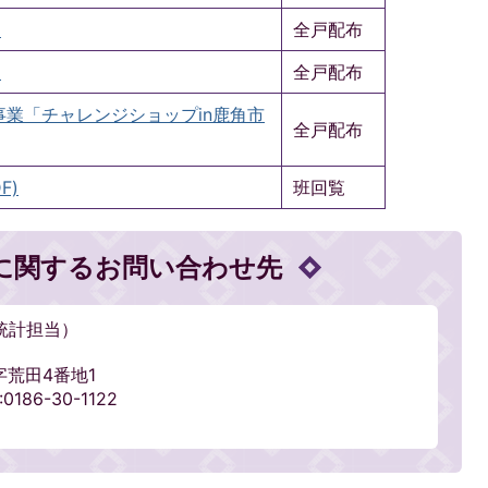
)
全戸配布
)
全戸配布
業「チャレンジショップin鹿角市
全戸配布
F)
班回覧
に関するお問い合わせ先
統計担当）
字荒田4番地1
186-30-1122