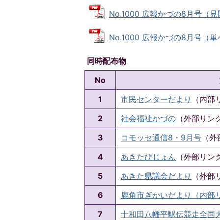
No.1000 広報かづの8月号（見開
No.1000 広報かづの8月号（単ペ
同時配布物
No
1
市民センターだより
（内部
2
社会福祉かづの
（外部リン
3
コモッセ通信8・9月号
（外
4
あきたびじょん
（外部リン
5
あきた県議会だより
（外部
6
鹿角市ぎかいだより（内部
7
十和田八幡平駅伝競走全国大