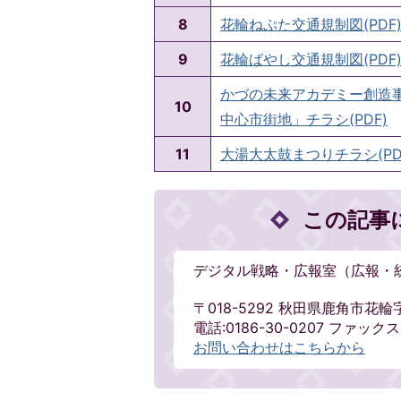
8
花輪ねぷた交通規制図(PDF
9
花輪ばやし交通規制図(PDF
かづの未来アカデミー創造事
10
中心市街地」チラシ(PDF)
11
大湯大太鼓まつりチラシ(PD
この記事
デジタル戦略・広報室（広報・
〒018-5292 秋田県鹿角市花輪
電話:0186-30-0207 ファックス:0
お問い合わせはこちらから