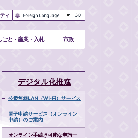
ティ
GO
しごと・産業・入札
市政
デジタル化推進
公衆無線LAN（Wi-Fi）サービス
電子申請サービス（オンライン
申請）のご案内
オンライン手続き可能な申請一