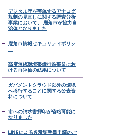
デジタル庁が実施するアナログ
規制の見直しに関する調査分析
事業において、 鹿角市が協力自
治体となりました
鹿角市情報セキュリティポリシ
ー
高度無線環境整備推進事業にお
ける再評価の結果について
ガバメントクラウド以外の環境
へ移行することに関する公表資
料について
市への請求書押印が省略可能に
なりました
LINEによる各種証明書申請のご